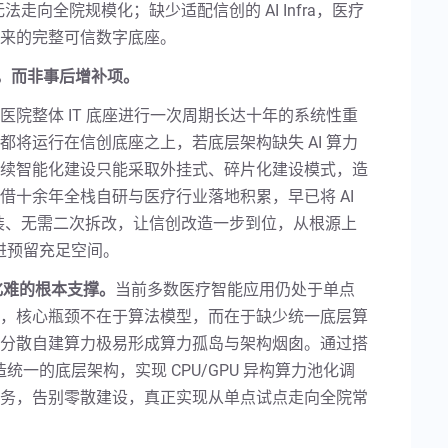
法走向全院规模化；缺少适配信创的 AI Infra，医疗
来的完整可信数字底座。
部分，而非事后增补项。
院整体 IT 底座进行一次周期长达十年的系统性重
将运行在信创底座之上，若底层架构缺失 AI 算力
续智能化建设只能采取外挂式、碎片化建设模式，造
借十余年全栈自研与医疗行业落地积累，早已将 AI
后补装、无需二次拆改，让信创改造一步到位，从根源上
演进预留充足空间。
规模化难的根本支撑。
当前多数医疗智能应用仍处于单点
，核心瓶颈不在于算法模型，而在于缺少统一底层算
分散自建算力极易形成算力孤岛与架构烟囱。通过搭
打造统一的底层架构，实现 CPU/GPU 异构算力池化调
务，告别零散建设，真正实现从单点试点走向全院常