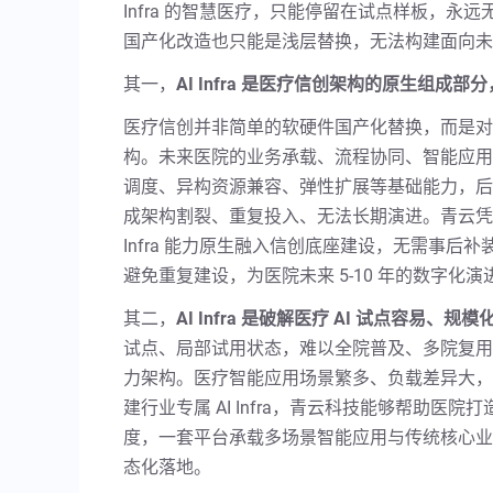
Infra 的智慧医疗，只能停留在试点样板，永远无
国产化改造也只能是浅层替换，无法构建面向未
其一，
AI Infra 是医疗信创架构的原生组成
医疗信创并非简单的软硬件国产化替换，而是对医
构。未来医院的业务承载、流程协同、智能应用都
调度、异构资源兼容、弹性扩展等基础能力，后
成架构割裂、重复投入、无法长期演进。青云凭
Infra 能力原生融入信创底座建设，无需事
避免重复建设，为医院未来 5-10 年的数字化
其二，
AI Infra 是破解医疗 AI 试点容易、
试点、局部试用状态，难以全院普及、多院复用
力架构。医疗智能应用场景繁多、负载差异大，
建行业专属 AI Infra，青云科技能够帮助医院
度，一套平台承载多场景智能应用与传统核心业
态化落地。