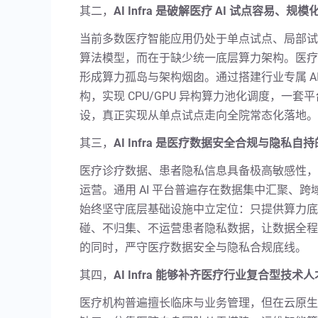
其二，
AI Infra 是破解医疗 AI 试点容易、
当前多数医疗智能应用仍处于单点试点、局部试
算法模型，而在于缺少统一底层算力架构。医疗
形成算力孤岛与架构烟囱。通过搭建行业专属 AI
构，实现 CPU/GPU 异构算力池化调度，一
设，真正实现从单点试点走向全院常态化落地。
其三，
AI Infra 是医疗数据安全合规与隐私自
医疗诊疗数据、患者隐私信息具备极高敏感性，
运营。通用 AI 平台普遍存在数据集中汇聚、
始终坚守底层基础设施中立定位：只提供算力底
碰、不归集、不运营患者隐私数据，让数据全程留
的同时，严守医疗数据安全与隐私合规底线。
其四，
AI Infra 能够补齐医疗行业复合型技
医疗机构普遍擅长临床与业务管理，但在云原生