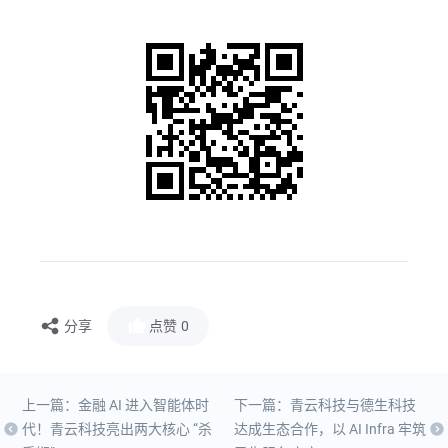
分享
点赞
0
上一篇：金融 AI 进入智能体时
下一篇：青云科技与德生科技
代！青云科技亮出两大核心 “杀
达成生态合作，以 AI Infra 牢筑