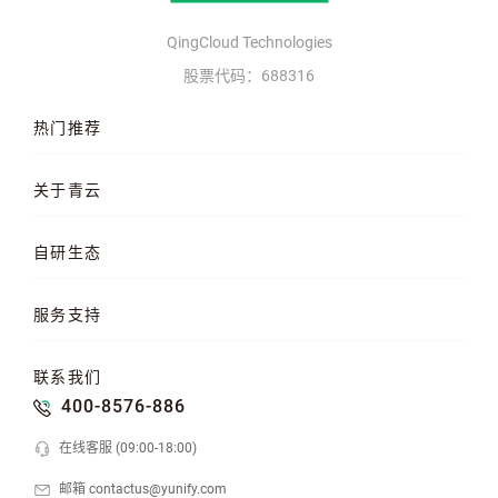
QingCloud Technologies
股票代码：688316
热门推荐
云服务器
AI 算力云
高性能计算
关于青云
QKE 容器引擎
GPU 云服务器
对象存储
企业介绍
企业动态
产品动态
自研生态
品牌理念
客户案例
加入我们
混合云
云平台
KubeSphere 容器
服务支持
云易捷
NeonSAN 块存储
U10000 存储
文档中心
知行学院
工单管理
联系我们
API 中心
SDK 文档
公益支持
400-8576-886
在线客服 (09:00-18:00)
邮箱 contactus@yunify.com