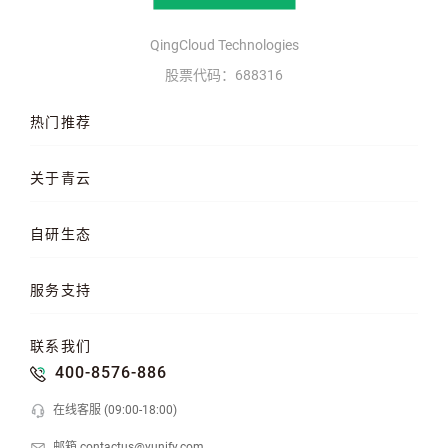
QingCloud Technologies
股票代码：688316
热门推荐
云服务器
AI 算力云
高性能计算
关于青云
QKE 容器引擎
GPU 云服务器
对象存储
企业介绍
企业动态
产品动态
自研生态
品牌理念
客户案例
加入我们
混合云
云平台
KubeSphere 容器
服务支持
云易捷
NeonSAN 块存储
U10000 存储
文档中心
知行学院
工单管理
联系我们
API 中心
SDK 文档
公益支持
400-8576-886
在线客服 (09:00-18:00)
邮箱 contactus@yunify.com