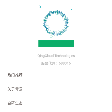
QingCloud Technologies
股票代码：688316
热门推荐
云服务器
AI 算力云
高性能计算
关于青云
QKE 容器引擎
GPU 云服务器
对象存储
企业介绍
企业动态
产品动态
自研生态
品牌理念
客户案例
加入我们