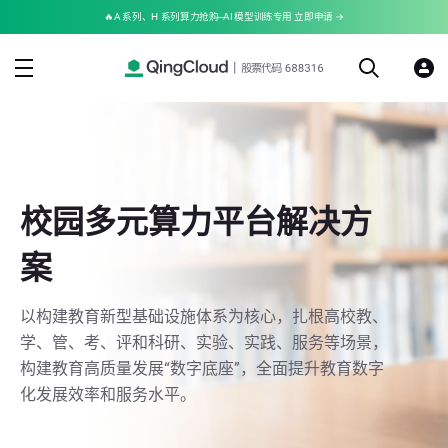
🔥A 系列、H 系列算力抢购--AI 模型训练专用 立即申请 →
校园多元算力平台解决方
案
以构建教育新型基础设施体系为核心，扎根高校教、
学、管、考、评和科研、实验、实践、服务等场景，
构建教育高质量发展“数字底座”，全面提升教育数字
化发展效率和服务水平。