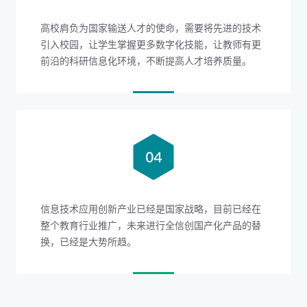
高校肩负为国家输送人才的使命，需要将先进的技术
引入校园，让学生掌握更多数字化技能，让教师有更
前沿的科研信息化环境，不断提高人才培养质量。
信息技术应用创新产业已经是国家战略，目前已经在
整个教育行业推广，未来进行全信创国产化产品的替
换，已经是大势所趋。