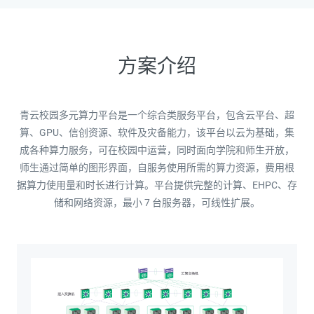
方案介绍
青云校园多元算力平台是一个综合类服务平台，包含云平台、超
算、GPU、信创资源、软件及灾备能力，该平台以云为基础，集
成各种算力服务，可在校园中运营，同时面向学院和师生开放，
师生通过简单的图形界面，自服务使用所需的算力资源，费用根
据算力使用量和时长进行计算。平台提供完整的计算、EHPC、存
储和网络资源，最小 7 台服务器，可线性扩展。