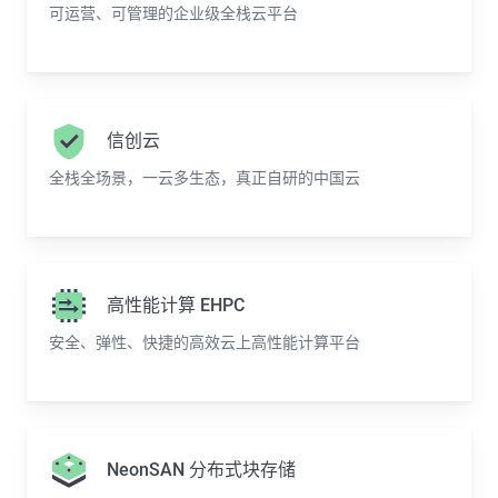
可运营、可管理的企业级全栈云平台
信创云
全栈全场景，一云多生态，真正自研的中国云
高性能计算 EHPC
安全、弹性、快捷的高效云上高性能计算平台
NeonSAN 分布式块存储