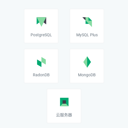
PostgreSQL
MySQL Plus
RadonDB
MongoDB
云服务器