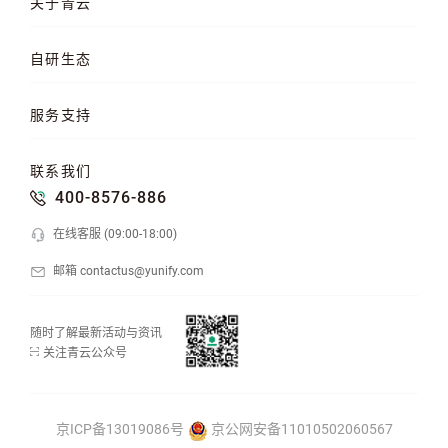
关于青云
QKE 容器引擎
GPU 云服务器
对象存储
企业介绍
企业动态
产品动态
自研生态
品牌理念
客户案例
加入我们
混合云
云平台
KubeSphere 容器
服务支持
云易捷
NeonSAN 块存储
U10000 存储
文档中心
知行学院
工单管理
联系我们
API 中心
SDK 文档
公益支持
400-8576-886
在线客服 (09:00-18:00)
邮箱 contactus@yunify.com
随时了解最新活动与资讯
关注青云公众号
京ICP备13019086号
京公网安备11010502060567