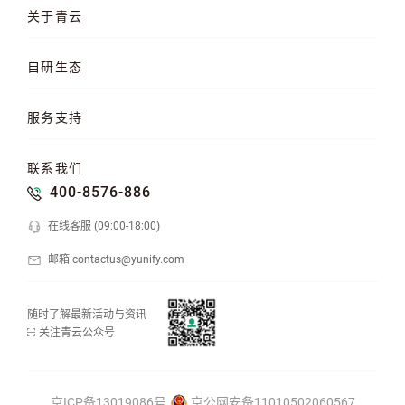
云服务器
AI 算力云
高性能计算
关于青云
QKE 容器引擎
GPU 云服务器
对象存储
企业介绍
企业动态
产品动态
自研生态
品牌理念
客户案例
加入我们
混合云
云平台
KubeSphere 容器
服务支持
云易捷
NeonSAN 块存储
U10000 存储
文档中心
知行学院
工单管理
联系我们
API 中心
SDK 文档
公益支持
400-8576-886
在线客服 (09:00-18:00)
邮箱 contactus@yunify.com
随时了解最新活动与资讯
关注青云公众号
京ICP备13019086号
京公网安备11010502060567