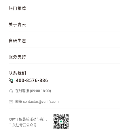
热门推荐
云服务器
AI 算力云
高性能计算
关于青云
QKE 容器引擎
GPU 云服务器
对象存储
企业介绍
企业动态
产品动态
自研生态
品牌理念
客户案例
加入我们
混合云
云平台
KubeSphere 容器
服务支持
云易捷
NeonSAN 块存储
U10000 存储
文档中心
知行学院
工单管理
联系我们
API 中心
SDK 文档
公益支持
400-8576-886
在线客服 (09:00-18:00)
邮箱 contactus@yunify.com
随时了解最新活动与资讯
关注青云公众号