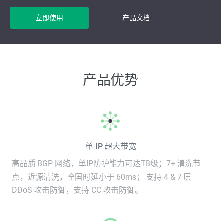
立即使用
产品文档
产品优势
单 IP 超大带宽
高品质 BGP 网络，单IP防护能力可达TB级；7+ 清洗节
点，近源清洗，全国时延小于 60ms； 支持 4 & 7 层
DDoS 攻击防御，支持 CC 攻击防御。