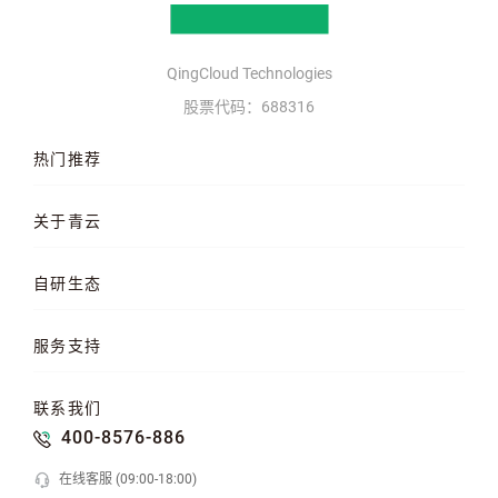
QingCloud Technologies
股票代码：688316
热门推荐
云服务器
AI 算力云
高性能计算
关于青云
QKE 容器引擎
GPU 云服务器
对象存储
企业介绍
企业动态
产品动态
自研生态
品牌理念
客户案例
加入我们
混合云
云平台
KubeSphere 容器
服务支持
云易捷
NeonSAN 块存储
U10000 存储
文档中心
知行学院
工单管理
联系我们
API 中心
SDK 文档
公益支持
400-8576-886
在线客服 (09:00-18:00)