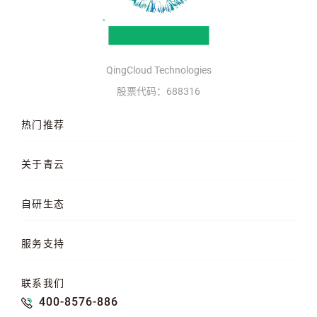
QingCloud Technologies
股票代码：688316
热门推荐
云服务器
AI 算力云
高性能计算
关于青云
QKE 容器引擎
GPU 云服务器
对象存储
企业介绍
企业动态
产品动态
自研生态
品牌理念
客户案例
加入我们
混合云
云平台
KubeSphere 容器
服务支持
云易捷
NeonSAN 块存储
U10000 存储
文档中心
知行学院
工单管理
联系我们
API 中心
SDK 文档
公益支持
400-8576-886