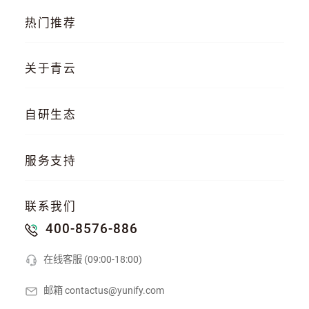
热门推荐
云服务器
AI 算力云
高性能计算
关于青云
QKE 容器引擎
GPU 云服务器
对象存储
企业介绍
企业动态
产品动态
自研生态
品牌理念
客户案例
加入我们
混合云
云平台
KubeSphere 容器
服务支持
云易捷
NeonSAN 块存储
U10000 存储
文档中心
知行学院
工单管理
联系我们
API 中心
SDK 文档
公益支持
400-8576-886
在线客服 (09:00-18:00)
邮箱 contactus@yunify.com