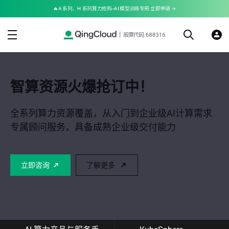
🔥A 系列、H 系列算力抢购--AI 模型训练专用 立即申请 →
以云启智 共赴新程
智算资源火爆抢订中！
灵活算力支持
省级低空经济试点
让具身智能“更聪明”
打造全栈可控的云端大脑
笃行筑基石，引领 AI 未来
全系列算力资源覆盖，从入门到企业级AI计算需求
专属顾问服务，具备成熟企业级交付能力
实现 200% 训练效率提升，70% 训练成本下降，业
为低空经济产业提供“CPU+GPU”协同的全场景计
务 0 间断
算，从 IaaS、PaaS 到开放应用框架的全栈平台
咨询专家
立即咨询
了解更多
了解详情
了解详情