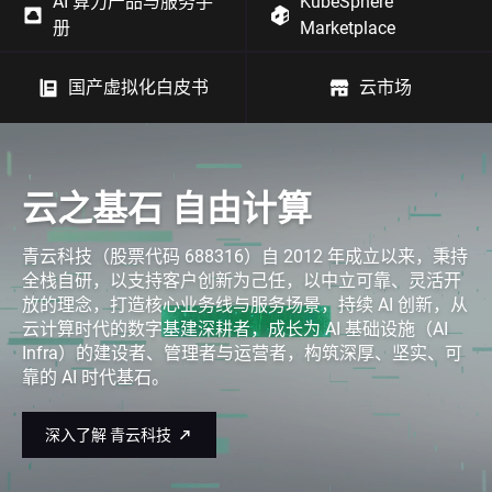
AI 算力产品与服务手
KubeSphere
册
Marketplace
国产虚拟化白皮书
云市场
云之基石 自由计算
青云科技（股票代码 688316）自 2012 年成立以来，秉持
全栈自研，以支持客户创新为己任，以中立可靠、灵活开
放的理念，打造核心业务线与服务场景，持续 AI 创新，从
云计算时代的数字基建深耕者，成长为 AI 基础设施（AI
Infra）的建设者、管理者与运营者，构筑深厚、坚实、可
靠的 AI 时代基石。
深入了解 青云科技