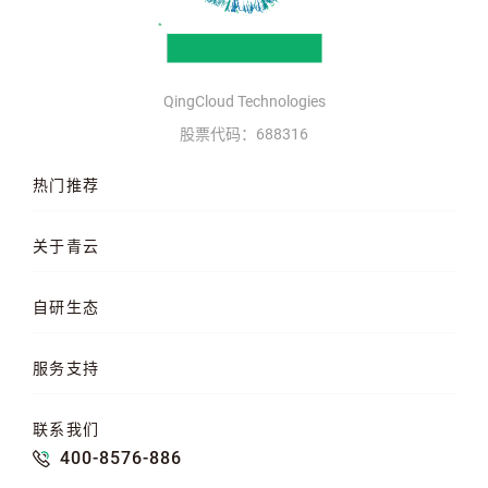
QingCloud Technologies
股票代码：688316
热门推荐
云服务器
AI 算力云
高性能计算
关于青云
QKE 容器引擎
GPU 云服务器
对象存储
企业介绍
企业动态
产品动态
自研生态
品牌理念
客户案例
加入我们
混合云
云平台
KubeSphere 容器
服务支持
云易捷
NeonSAN 块存储
U10000 存储
文档中心
知行学院
工单管理
联系我们
API 中心
SDK 文档
公益支持
400-8576-886