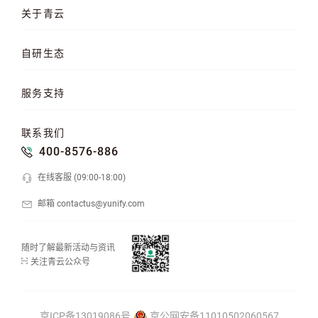
云服务器
AI 算力云
高性能计算
关于青云
QKE 容器引擎
GPU 云服务器
对象存储
企业介绍
企业动态
产品动态
自研生态
品牌理念
客户案例
加入我们
混合云
云平台
KubeSphere 容器
服务支持
云易捷
NeonSAN 块存储
U10000 存储
文档中心
知行学院
工单管理
联系我们
API 中心
SDK 文档
公益支持
400-8576-886
在线客服 (09:00-18:00)
邮箱 contactus@yunify.com
随时了解最新活动与资讯
关注青云公众号
京ICP备13019086号
京公网安备11010502060567