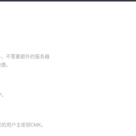
务，不需要额外的服务器
快捷。
护。
理您的用户主密钥CMK。