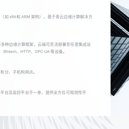
 x86和 ARM 架构），基于青云边缘计算解决方
rEdge 等多种边缘计算框架，云端可灵活部署至任意集成设
tream、HTTP、OPC-UA 等设备。
所有分、子机构网点。
知平台及监控平台于一身，提供全方位可观测性平