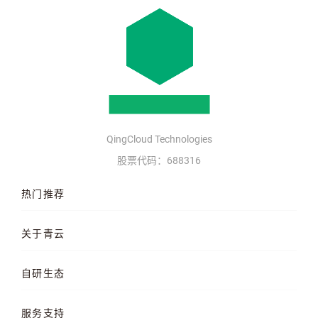
QingCloud Technologies
股票代码：688316
热门推荐
云服务器
AI 算力云
高性能计算
关于青云
QKE 容器引擎
GPU 云服务器
对象存储
企业介绍
企业动态
产品动态
自研生态
品牌理念
客户案例
加入我们
混合云
云平台
KubeSphere 容器
服务支持