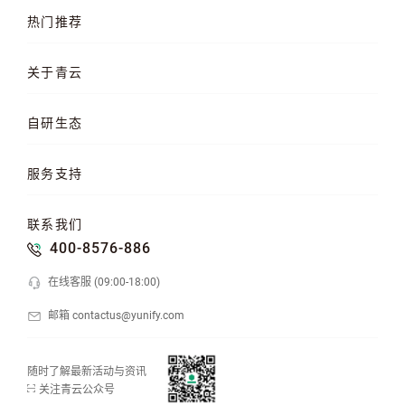
热门推荐
云服务器
AI 算力云
高性能计算
关于青云
QKE 容器引擎
GPU 云服务器
对象存储
企业介绍
企业动态
产品动态
自研生态
品牌理念
客户案例
加入我们
混合云
云平台
KubeSphere 容器
服务支持
云易捷
NeonSAN 块存储
U10000 存储
文档中心
知行学院
工单管理
联系我们
API 中心
SDK 文档
公益支持
400-8576-886
在线客服 (09:00-18:00)
邮箱 contactus@yunify.com
随时了解最新活动与资讯
关注青云公众号