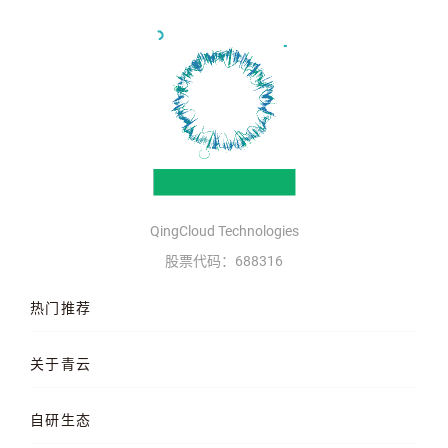
QingCloud Technologies
股票代码：688316
热门推荐
云服务器
AI 算力云
高性能计算
关于青云
QKE 容器引擎
GPU 云服务器
对象存储
企业介绍
企业动态
产品动态
自研生态
品牌理念
客户案例
加入我们