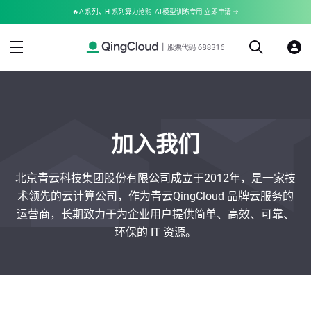
🔥A 系列、H 系列算力抢购--AI 模型训练专用 立即申请 →
加入我们
北京青云科技集团股份有限公司成立于2012年，是一家技
术领先的云计算公司，作为青云QingCloud 品牌云服务的
运营商，长期致力于为企业用户提供简单、高效、可靠、
环保的 IT 资源。