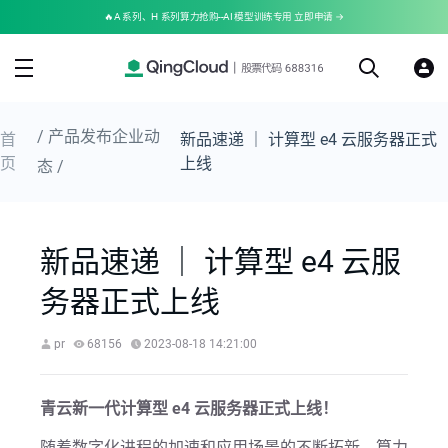
🔥A 系列、H 系列算力抢购--AI 模型训练专用 立即申请 →
/ 产品发布企业动
首
新品速递 ｜ 计算型 e4 云服务器正式
页
上线
态 /
新品速递 ｜ 计算型 e4 云服
务器正式上线
pr
68156
2023-08-18 14:21:00
青云新一代计算型 e4 云服务器正式上线！
随着数字化进程的加速和应用场景的不断拓新，算力