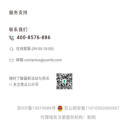
混合云
云平台
KubeSphere 容器
服务支持
云易捷
NeonSAN 块存储
U10000 存储
文档中心
知行学院
工单管理
联系我们
API 中心
SDK 文档
公益支持
400-8576-886
在线客服 (09:00-18:00)
邮箱 contactus@yunify.com
随时了解最新活动与资讯
关注青云公众号
京ICP备13019086号
京公网安备11010502060567
代理域名注册服务机构：新网