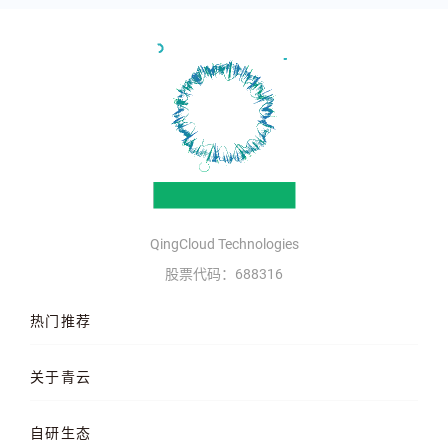
QingCloud Technologies
股票代码：688316
热门推荐
云服务器
AI 算力云
高性能计算
关于青云
QKE 容器引擎
GPU 云服务器
对象存储
企业介绍
企业动态
产品动态
自研生态
品牌理念
客户案例
加入我们