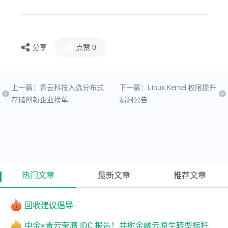
分享
点赞
0
上一篇：青云科技入选分布式
下一篇：Linux Kernel 权限提升
存储创新企业榜单
漏洞公告
热门文章
最新文章
推荐文章
回收建议倡导
中金×青云荣膺 IDC 报告！共树金融云原生转型标杆