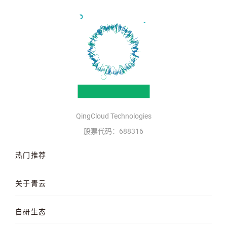
QingCloud Technologies
股票代码：688316
热门推荐
云服务器
AI 算力云
高性能计算
关于青云
QKE 容器引擎
GPU 云服务器
对象存储
企业介绍
企业动态
产品动态
自研生态
品牌理念
客户案例
加入我们