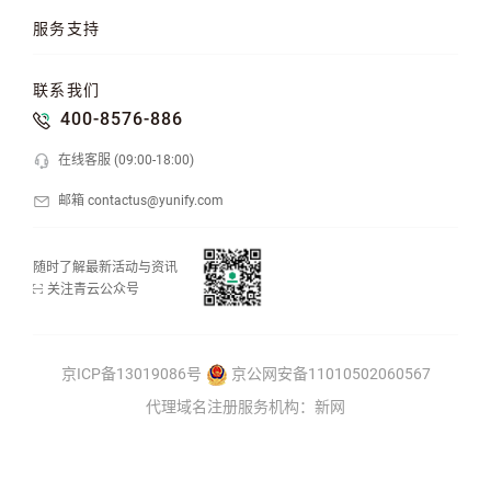
混合云
云平台
KubeSphere 容器
服务支持
云易捷
NeonSAN 块存储
U10000 存储
文档中心
知行学院
工单管理
联系我们
API 中心
SDK 文档
公益支持
400-8576-886
在线客服 (09:00-18:00)
邮箱 contactus@yunify.com
随时了解最新活动与资讯
关注青云公众号
京ICP备13019086号
京公网安备11010502060567
代理域名注册服务机构：新网