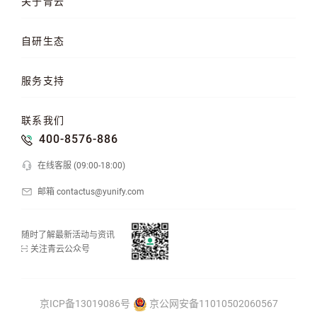
关于青云
QKE 容器引擎
GPU 云服务器
对象存储
企业介绍
企业动态
产品动态
自研生态
品牌理念
客户案例
加入我们
混合云
云平台
KubeSphere 容器
服务支持
云易捷
NeonSAN 块存储
U10000 存储
文档中心
知行学院
工单管理
联系我们
API 中心
SDK 文档
公益支持
400-8576-886
在线客服 (09:00-18:00)
邮箱 contactus@yunify.com
随时了解最新活动与资讯
关注青云公众号
京ICP备13019086号
京公网安备11010502060567