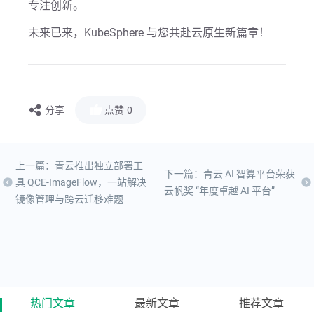
专注创新。
未来已来，KubeSphere 与您共赴云原生新篇章！
分享
点赞
0
上一篇：青云推出独立部署工
下一篇：青云 AI 智算平台荣获
具 QCE-ImageFlow，一站解决
云帆奖 “年度卓越 AI 平台”
镜像管理与跨云迁移难题
热门文章
最新文章
推荐文章