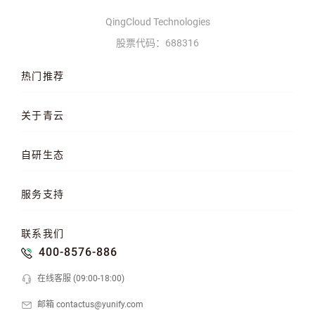
QingCloud Technologies
股票代码：688316
热门推荐
云服务器
AI 算力云
高性能计算
关于青云
QKE 容器引擎
GPU 云服务器
对象存储
企业介绍
企业动态
产品动态
自研生态
品牌理念
客户案例
加入我们
混合云
云平台
KubeSphere 容器
服务支持
云易捷
NeonSAN 块存储
U10000 存储
文档中心
知行学院
工单管理
联系我们
API 中心
SDK 文档
公益支持
400-8576-886
在线客服 (09:00-18:00)
邮箱 contactus@yunify.com