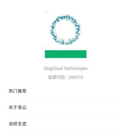
QingCloud Technologies
股票代码：688316
热门推荐
云服务器
AI 算力云
高性能计算
关于青云
QKE 容器引擎
GPU 云服务器
对象存储
企业介绍
企业动态
产品动态
自研生态
品牌理念
客户案例
加入我们