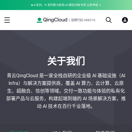
🔥A 系列、H 系列算力抢购--AI 模型训练专用 立即申请 →
关于我们
青云
QingCloud
是
一家
全栈
自研
的
企业级
AI
基础
设施
（
AI
Infra
）
与
解决
方案
提供商，覆盖
AI 算
力、云计算、云原
生、超融合、信创等领域，交付一致功能与体验的私有化
部署产品与云服务，构建起端到端的 AI 场景解决方案，推
动 AI 技术在百行千业落地。