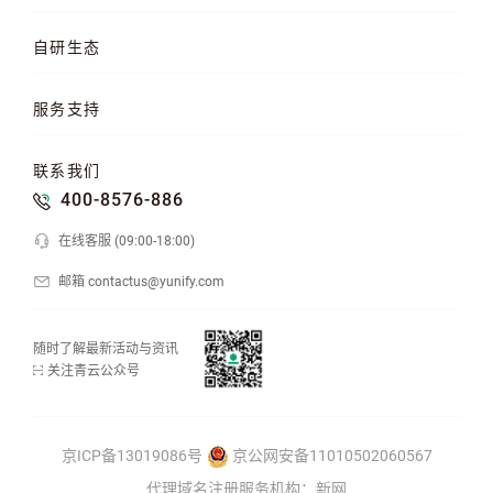
企业介绍
企业动态
产品动态
自研生态
品牌理念
客户案例
加入我们
混合云
云平台
KubeSphere 容器
服务支持
云易捷
NeonSAN 块存储
U10000 存储
文档中心
知行学院
工单管理
联系我们
API 中心
SDK 文档
公益支持
400-8576-886
在线客服 (09:00-18:00)
邮箱 contactus@yunify.com
随时了解最新活动与资讯
关注青云公众号
京ICP备13019086号
京公网安备11010502060567
代理域名注册服务机构：新网