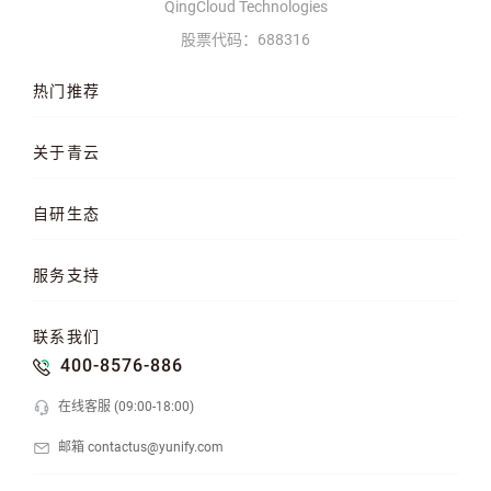
QingCloud Technologies
股票代码：688316
热门推荐
云服务器
AI 算力云
高性能计算
关于青云
QKE 容器引擎
GPU 云服务器
对象存储
企业介绍
企业动态
产品动态
自研生态
品牌理念
客户案例
加入我们
混合云
云平台
KubeSphere 容器
服务支持
云易捷
NeonSAN 块存储
U10000 存储
文档中心
知行学院
工单管理
联系我们
API 中心
SDK 文档
公益支持
400-8576-886
在线客服 (09:00-18:00)
邮箱 contactus@yunify.com