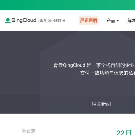
产品
解
严正声明
青云
QingCloud
是
一家
全栈
自研
的
企业
交付一致功能与体验的私有
相关新闻
青云志
22日