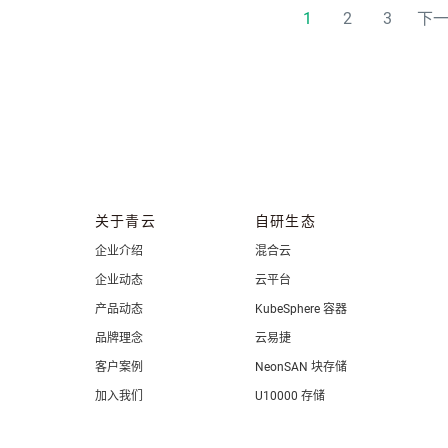
1
2
3
下
关于青云
自研生态
企业介绍
混合云
企业动态
云平台
产品动态
KubeSphere 容器
品牌理念
云易捷
客户案例
NeonSAN 块存储
加入我们
U10000 存储