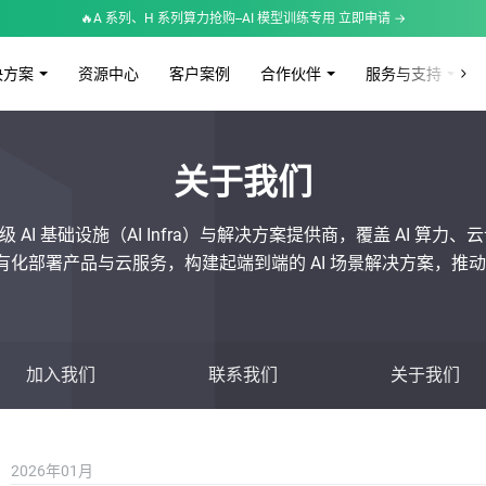
🔥A 系列、H 系列算力抢购--AI 模型训练专用 立即申请 →
决方案
资源中心
客户案例
合作伙伴
服务与支持
关于我们
级
AI
基础
设施
（
AI
Infra
）
与
解决
方案
提供商，覆盖
AI 算
力、云
化部署产品与云服务，构建起端到端的 AI 场景解决方案，推动 
加入我们
联系我们
关于我们
2026年01月